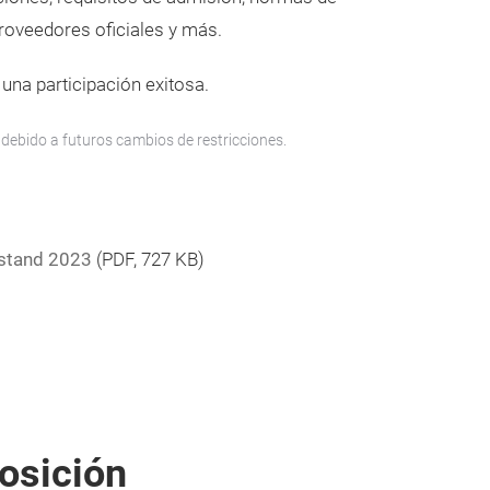
proveedores oficiales y más.
una participación exitosa.
 debido a futuros cambios de restricciones.
 stand 2023
(
PDF
, 727 KB)
posición